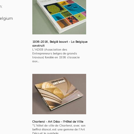
n:
Belgium
1936-2016, België bouwt - La Belgique
construit
L'ADEB (Association des
Entrepreneurs belges de grands
travaux) fondée en 1936 s'associe
aux...
Charleroi - Art Déco - l'Hôtel de Ville
"L'hôtel de ville de Charleroi, avec son
beffroi élancé, est une gemme de l'Art
Déco et le symbole...