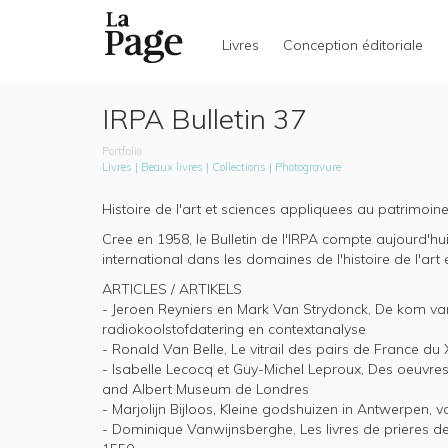
Livres
Conception éditoriale
Skip
to
IRPA Bulletin 37
main
content
Portfolio
Livres
Beaux livres
Collections
Photogravure
Histoire de l'art et sciences appliquees au patrimoin
Cree en 1958, le Bulletin de l'IRPA compte aujourd'hu
international dans les domaines de l'histoire de l'ar
ARTICLES / ARTIKELS
- Jeroen Reyniers en Mark Van Strydonck, De kom van
radiokoolstofdatering en contextanalyse
- Ronald Van Belle, Le vitrail des pairs de France du
- Isabelle Lecocq et Guy-Michel Leproux, Des oeuvre
and Albert Museum de Londres
- Marjolijn Bijloos, Kleine godshuizen in Antwerpen,
- Dominique Vanwijnsberghe, Les livres de prieres d