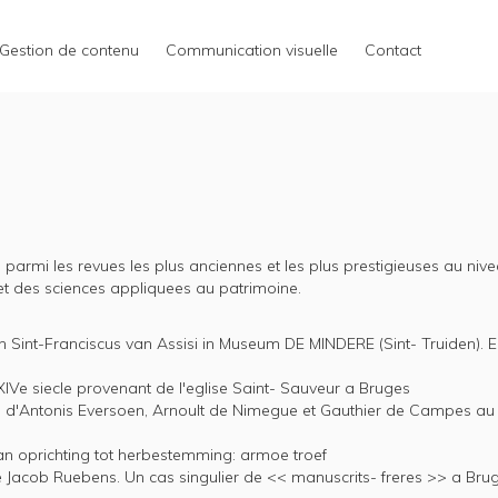
Gestion de contenu
Communication visuelle
Contact
e
i parmi les revues les plus anciennes et les plus prestigieuses au niv
t et des sciences appliquees au patrimoine.
 Sint-Franciscus van Assisi in Museum DE MINDERE (Sint- Truiden). 
 XIVe siecle provenant de l'eglise Saint- Sauveur a Bruges
s d'Antonis Eversoen, Arnoult de Nimegue et Gauthier de Campes au 
 van oprichting tot herbestemming: armoe troef
e Jacob Ruebens. Un cas singulier de << manuscrits- freres >> a Bru