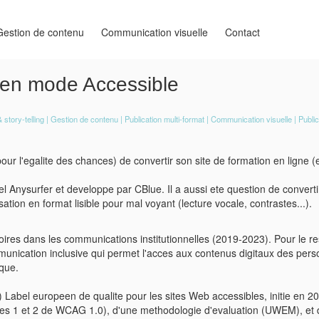
Gestion de contenu
Communication visuelle
Contact
 en mode Accessible
 story-telling
Gestion de contenu
Publication multi-format
Communication visuelle
Public
ur l'egalite des chances) de convertir son site de formation en ligne (
el Anysurfer et developpe par CBlue. Il a aussi ete question de converti
ion en format lisible pour mal voyant (lecture vocale, contrastes...).
es dans les communications institutionnelles (2019-2023). Pour le rest
mmunication inclusive qui permet l'acces aux contenus digitaux des per
ique.
bel europeen de qualite pour les sites Web accessibles, initie en 200
tes 1 et 2 de WCAG 1.0), d'une methodologie d'evaluation (UWEM), et 