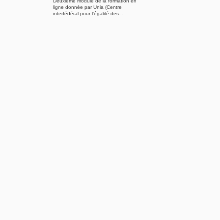
Deuxième module de la formation en
ligne donnée par Unia (Centre
interfédéral pour l'égalité des...