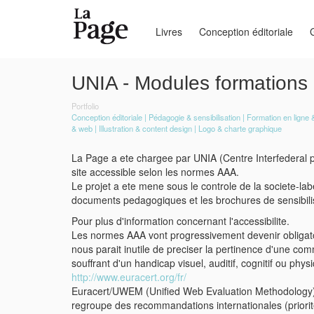
Livres
Conception éditoriale
Skip
to
UNIA - Modules formations
main
content
Portfolio
Conception éditoriale
Pédagogie & sensibilisation
Formation en ligne &
& web
Illustration & content design
Logo & charte graphique
La Page a ete chargee par UNIA (Centre Interfederal po
site accessible selon les normes AAA.
Le projet a ete mene sous le controle de la societe-lab
documents pedagogiques et les brochures de sensibilisat
Pour plus d'information concernant l'accessibilite.
Les normes AAA vont progressivement devenir obligatoir
nous parait inutile de preciser la pertinence d'une co
souffrant d'un handicap visuel, auditif, cognitif ou phys
http://www.euracert.org/fr/
Euracert/UWEM (Unified Web Evaluation Methodology) La
regroupe des recommandations internationales (priori