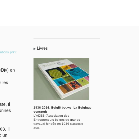
Livres
ations print
eDiv) en
r les
e, il
1936-2016, België bouwt - La Belgique
sonnes
construit
L'ADEB (Association des
Entrepreneurs belges de grands
travaux) fondée en 1936 s'associe
3. Il
aux...
d'un