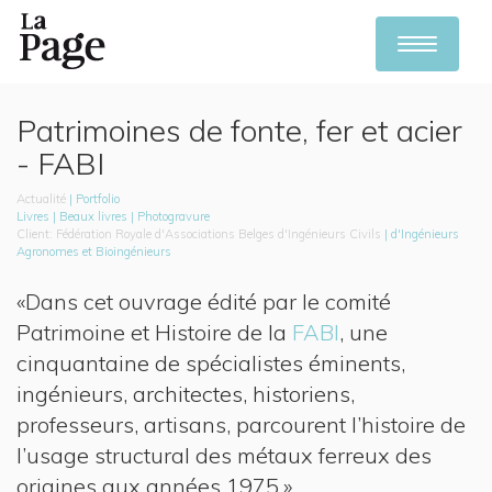
Toggle
navigation
Skip
to
Patrimoines de fonte, fer et acier
main
content
- FABI
Actualité
Portfolio
Livres
Beaux livres
Photogravure
Fédération Royale d'Associations Belges d'Ingénieurs Civils
d'Ingénieurs
Agronomes et Bioingénieurs
«Dans cet ouvrage édité par le comité
Patrimoine et Histoire de la
FABI
, une
cinquantaine de spécialistes éminents,
ingénieurs, architectes, historiens,
professeurs, artisans, parcourent l’histoire de
l’usage structural des métaux ferreux des
origines aux années 1975.»