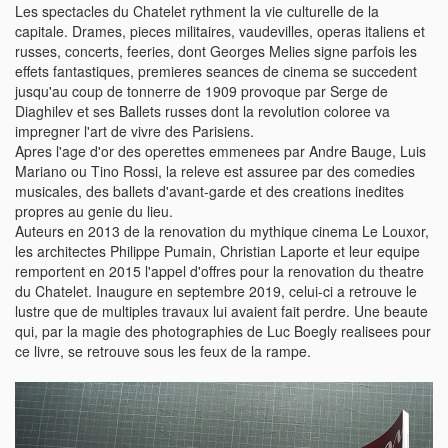
Les spectacles du Chatelet rythment la vie culturelle de la
capitale. Drames, pieces militaires, vaudevilles, operas italiens et
russes, concerts, feeries, dont Georges Melies signe parfois les
effets fantastiques, premieres seances de cinema se succedent
jusqu'au coup de tonnerre de 1909 provoque par Serge de
Diaghilev et ses Ballets russes dont la revolution coloree va
impregner l'art de vivre des Parisiens.
Apres l'age d'or des operettes emmenees par Andre Bauge, Luis
Mariano ou Tino Rossi, la releve est assuree par des comedies
musicales, des ballets d'avant-garde et des creations inedites
propres au genie du lieu.
Auteurs en 2013 de la renovation du mythique cinema Le Louxor,
les architectes Philippe Pumain, Christian Laporte et leur equipe
remportent en 2015 l'appel d'offres pour la renovation du theatre
du Chatelet. Inaugure en septembre 2019, celui-ci a retrouve le
lustre que de multiples travaux lui avaient fait perdre. Une beaute
qui, par la magie des photographies de Luc Boegly realisees pour
ce livre, se retrouve sous les feux de la rampe.