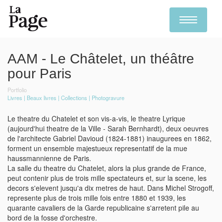
Toggle
navigation
Skip
to
AAM - Le Châtelet, un théâtre
main
content
pour Paris
Portfolio
Livres
Beaux livres
Collections
Photogravure
Le theatre du Chatelet et son vis-a-vis, le theatre Lyrique
(aujourd'hui theatre de la Ville - Sarah Bernhardt), deux oeuvres
de l'architecte Gabriel Davioud (1824-1881) inaugurees en 1862,
forment un ensemble majestueux representatif de la mue
haussmannienne de Paris.
La salle du theatre du Chatelet, alors la plus grande de France,
peut contenir plus de trois mille spectateurs et, sur la scene, les
decors s'elevent jusqu'a dix metres de haut. Dans Michel Strogoff,
represente plus de trois mille fois entre 1880 et 1939, les
quarante cavaliers de la Garde republicaine s'arretent pile au
bord de la fosse d'orchestre.