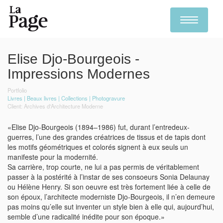
Toggle
navigation
Skip
to
Elise Djo-Bourgeois -
main
content
Impressions Modernes
Portfolio
Livres
Beaux livres
Collections
Photogravure
Archives d'Architecture Moderne
«Elise Djo-Bourgeois (1894–1986) fut, durant l’entredeux-
guerres, l’une des grandes créatrices de tissus et de tapis dont
les motifs géométriques et colorés signent à eux seuls un
manifeste pour la modernité.
Sa carrière, trop courte, ne lui a pas permis de véritablement
passer à la postérité à l’instar de ses consoeurs Sonia Delaunay
ou Hélène Henry. Si son oeuvre est très fortement liée à celle de
son époux, l’architecte moderniste Djo-Bourgeois, il n’en demeure
pas moins qu’elle sut inventer un style bien à elle qui, aujourd’hui,
semble d’une radicalité inédite pour son époque.»