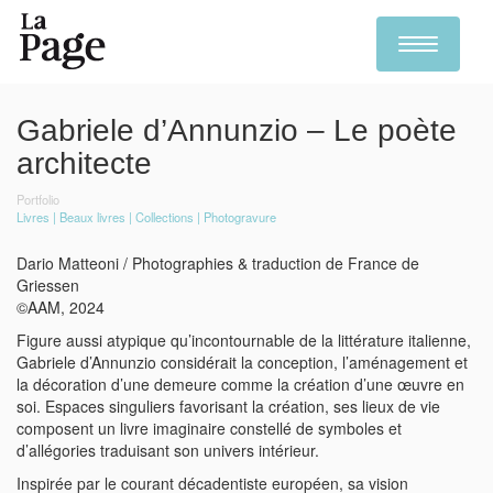
Toggle
navigation
Skip
to
Gabriele d’Annunzio – Le poète
main
content
architecte
Portfolio
Livres
Beaux livres
Collections
Photogravure
Dario Matteoni / Photographies & traduction de France de
Griessen
©AAM, 2024
Figure aussi atypique qu’incontournable de la littérature italienne,
Gabriele d’Annunzio considérait la conception, l’aménagement et
la décoration d’une demeure comme la création d’une œuvre en
soi. Espaces singuliers favorisant la création, ses lieux de vie
composent un livre imaginaire constellé de symboles et
d’allégories traduisant son univers intérieur.
Inspirée par le courant décadentiste européen, sa vision