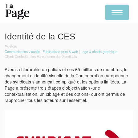
Toggle
navigation
Skip
to
Identité de la CES
main
content
Portfolio
Communication visuelle
Publications print & web
Logo & charte graphique
Confédération Européenne des Syndicats
Avec sa hiérarchie en paliers et ses 65 millions de membres, le
changement d'identité visuelle de la Confédération européenne
des syndicats s'annonçait compliqué et les options limitées. La
Page a présenté trois étapes d'objectivation -une
contextualisation, un ciblage et des options- qui ont permis de
rapprocher tous les acteurs sur l'essentiel.